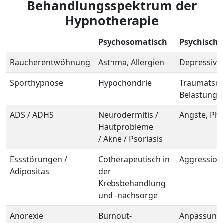
Behandlungsspektrum der
Hypnotherapie
Psychosomatisch
Psychisch
Raucherentwöhnung
Asthma, Allergien
Depressive
Sporthypnose
Hypochondrie
Traumatsc
Belastungs
ADS / ADHS
Neurodermitis /
Ängste, Pho
Hautprobleme
/ Akne / Psoriasis
Essstörungen /
Cotherapeutisch in
Aggression
Adipositas
der
Krebsbehandlung
und -nachsorge
Anorexie
Burnout-
Anpassung