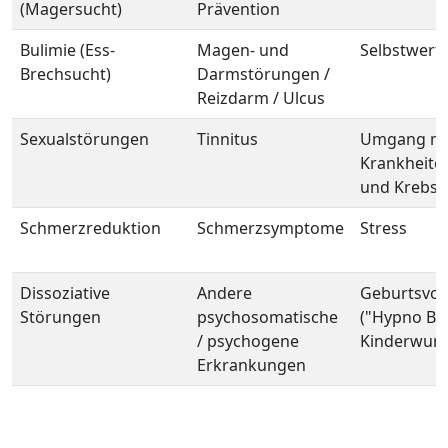
(Magersucht)
Prävention
Bulimie (Ess-
Magen- und
Selbstwert
Brechsucht)
Darmstörungen /
Reizdarm / Ulcus
Sexualstörungen
Tinnitus
Umgang mi
Krankheite
und Krebst
Schmerzreduktion
Schmerzsymptome
Stress
Dissoziative
Andere
Geburtsvor
Störungen
psychosomatische
("Hypno Bir
/ psychogene
Kinderwun
Erkrankungen