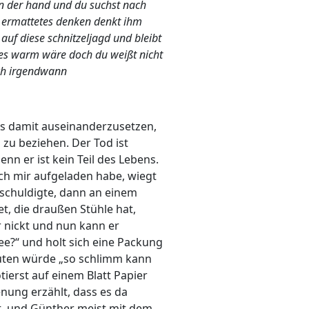
 in der hand und du suchst nach
n ermattetes denken denkt ihm
auf diese schnitzeljagd und bleibt
 es warm wäre doch du weißt nicht
ich irgendwann
uns damit auseinanderzusetzen,
u zu beziehen. Der Tod ist
n er ist kein Teil des Lebens.
ich mir aufgeladen habe, wiegt
schuldigte, dann an einem
et, die draußen Stühle hat,
er nickt und nun kann er
e?“ und holt sich eine Packung
deuten würde „so schlimm kann
tierst auf einem Blatt Papier
enung erzählt, dass es da
ibt, und Günther meist mit dem