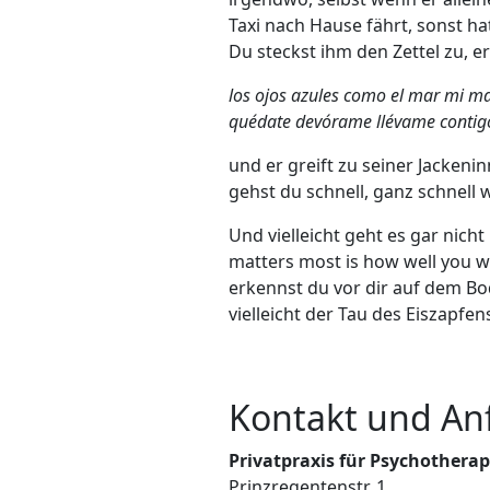
Taxi nach Hause fährt, sonst h
Du steckst ihm den Zettel zu, e
los ojos azules como el mar mi ma
quédate devórame llévame contigo
und er greift zu seiner Jackeni
gehst du schnell, ganz schnell 
Und vielleicht geht es gar nich
matters most is how well you w
erkennst du vor dir auf dem Bod
vielleicht der Tau des Eiszapfe
Kontakt und An
Privatpraxis für Psychotherap
Prinzregentenstr. 1,