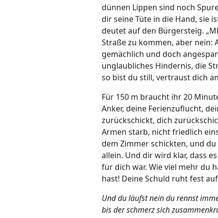
dünnen Lippen sind noch Spuren
dir seine Tüte in die Hand, sie i
deutet auf den Bürgersteig. „Mh
Straße zu kommen, aber nein: Als
gemächlich und doch angespannt
unglaubliches Hindernis, die St
so bist du still, vertraust dich 
Für 150 m braucht ihr 20 Minuten
Anker, deine Ferienzuflucht, de
zurückschickt, dich zurückschi
Armen starb, nicht friedlich ei
dem Zimmer schickten, und du i
allein. Und dir wird klar, dass 
für dich war. Wie viel mehr du h
hast! Deine Schuld ruht fest auf
Und du läufst nein du rennst imme
bis der schmerz sich zusammenkrüm