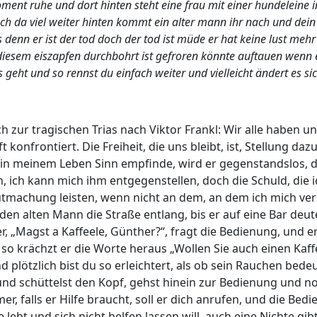
moment ruhe und dort hinten steht eine frau mit einer hundeleine
ch da viel weiter hinten kommt ein alter mann ihr nach und dei
denn er ist der tod doch der tod ist müde er hat keine lust mehr 
 diesem eiszapfen durchbohrt ist gefroren könnte auftauen wenn
s geht und so rennst du einfach weiter und vielleicht ändert es s
h zur tragischen Trias nach Viktor Frankl: Wir alle haben 
t konfrontiert. Die Freiheit, die uns bleibt, ist, Stellung daz
in meinem Leben Sinn empfinde, wird er gegenstandslos, den
, ich kann mich ihm entgegenstellen, doch die Schuld, die 
utmachung leisten, wenn nicht an dem, an dem ich mich ver
 den alten Mann die Straße entlang, bis er auf eine Bar deut
der, „Magst a Kaffeele, Günther?“, fragt die Bedienung, und 
 krächzt er die Worte heraus „Wollen Sie auch einen Kaffe
d plötzlich bist du so erleichtert, als ob sein Rauchen be
t und schüttelst den Kopf, gehst hinein zur Bedienung und no
falls er Hilfe braucht, soll er dich anrufen, und die Bedi
e lebt und sich nicht helfen lassen will, auch eine Nichte g