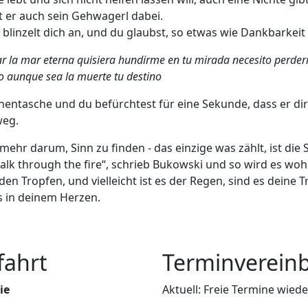
at er auch sein Gehwagerl dabei.
r blinzelt dich an, und du glaubst, so etwas wie Dankbarkei
r la mar eterna quisiera hundirme en tu mirada necesito perderm
 aunque sea la muerte tu destino
nnentasche und du befürchtest für eine Sekunde, dass er dir 
weg.
t mehr darum, Sinn zu finden - das einzige was zählt, ist d
alk through the fire“, schrieb Bukowski und so wird es wo
en Tropfen, und vielleicht ist es der Regen, sind es deine 
ns in deinem Herzen.
fahrt
Terminverein
ie
Aktuell: Freie Termine wie