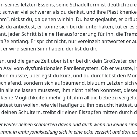
 seines letzten Essens, seine Schädelform ist deutlich zu 
st schwer, viel schwerer, als du denkst, und ihre Plastikhenke
m“, nickst du, da gehen wir hin. Du hast geglaubt, er bräuc
 du anbietest, er könne sich bei dir unterhaken, tut er es s
, jeder Schritt ist eine Herausforderung für ihn, die Tra
raße entlang. Er spricht nicht, nur vereinzelt antwortet er 
an, er wird seinen Sinn haben, denkst du dir.
, und die ganze Zeit über ist er bei dir, dein Großvater, der
in Asyl vom dysfunktionalen Familensystem. Ob er wusste, i
cken musste, überlegst du kurz, und du durchlebst den Mom
nschlafend, sondern sich aufbäumend, bis zum Letzten sich 
n alleine lassen musstest, ihm nicht helfen konntest, dies
es keine Möglichkeiten mehr gibt, ihm all die Liebe zu vergelt
ättest tun wollen, wie viel häufiger zu ihn besucht hättest, 
 deinen Schultern, treibt dir einen Eiszapfen mitten durch d
r weiter deinen schmerzen davon und auch wenn du keinen sinn f
mt in embryonalstellung sich in eine ecke verzieht und dort er