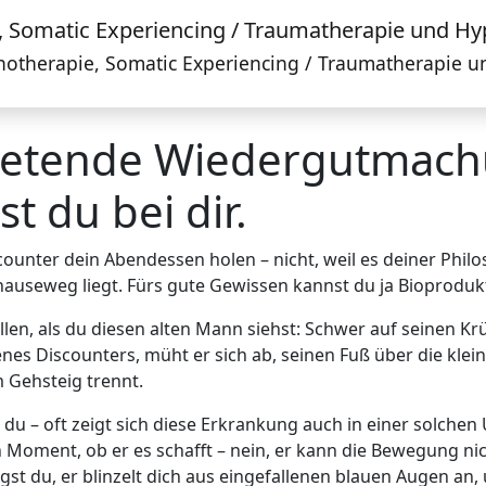
ychotherapie, Somatic Experiencing / Traumatherapie 
rtretende Wiedergutmac
t du bei dir.
counter dein Abendessen holen – nicht, weil es deiner Philo
auseweg liegt. Fürs gute Gewissen kannst du ja Bioproduk
llen, als du diesen alten Mann siehst: Schwer auf seinen Kr
nes Discounters, müht er sich ab, seinen Fuß über die klei
 Gehsteig trennt.
du – oft zeigt sich diese Erkrankung auch in einer solchen
n Moment, ob er es schafft – nein, er kann die Bewegung nich
ragst du, er blinzelt dich aus eingefallenen blauen Augen a